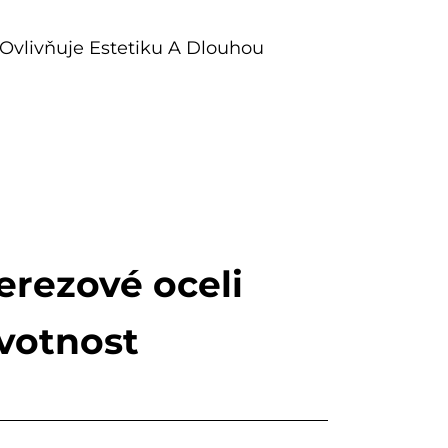
 Ovlivňuje Estetiku A Dlouhou
erezové oceli
ivotnost