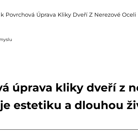
ak Povrchová Úprava Kliky Dveří Z Nerezové Oceli
myslu
á úprava kliky dveří z n
je estetiku a dlouhou ž