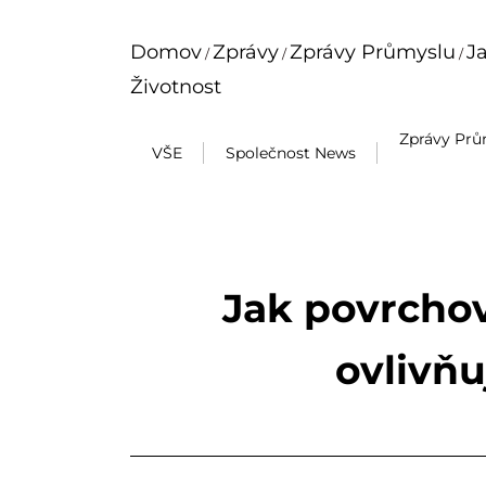
Domov
Zprávy
Zprávy Průmyslu
J
/
/
/
Životnost
Zprávy Prů
VŠE
Společnost News
Jak povrchov
ovlivňu